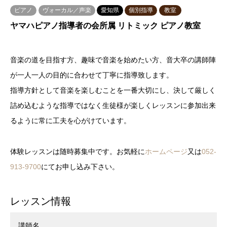
ピアノ
ヴォーカル／声楽
愛知県
個別指導
教室
ヤマハピアノ指導者の会所属 リトミック ピアノ教室
音楽の道を目指す方、趣味で音楽を始めたい方、音大卒の講師陣
が一人一人の目的に合わせて丁寧に指導致します。
指導方針として音楽を楽しむことを一番大切にし、決して厳しく
詰め込むような指導ではなく生徒様が楽しくレッスンに参加出来
るように常に工夫を心がけています。
体験レッスンは随時募集中です。お気軽に
ホームページ
又は
052-
913-9700
にてお申し込み下さい。
レッスン情報
講師名