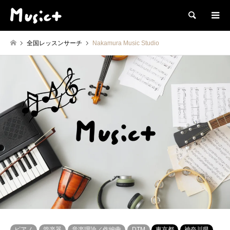
検索
全国レッスンサーチ
Nakamura Music Studio
ピアノ
管楽器
音楽理論／作編曲
DTM
東京都
神奈川県