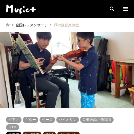
検索
全国レッスンサーチ
緑の森音楽教室
ピアノ
ギター
ベース
バイオリン
音楽理論／作編曲
DTM