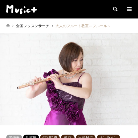
検索
全国レッスンサーチ
大人のフルート教室～フルール～
管楽器
兵庫県
個別指導
教室
出張対応
オンライン