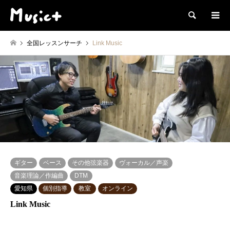
検索
全国レッスンサーチ
Link Music
ギター
ベース
その他弦楽器
ヴォーカル／声楽
音楽理論／作編曲
DTM
愛知県
個別指導
教室
オンライン
Link Music