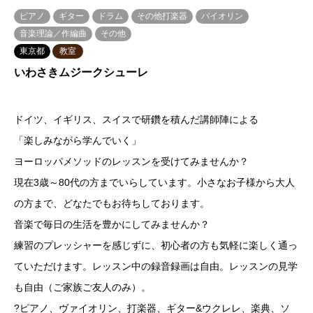
ピアノ
ギター
ドラム
その他打楽器
バイオリン
音楽理論／作編曲
その他
東京都
教室
いわさきムジークシューレ
ドイツ、イギリス、スイスで研鑽を積んだ講師陣による
「楽しみながら学んでいく」
ヨーロッパメソッドのレッスンを受けてみませんか？
現在3歳～80代の方までいらしています。小さなお子様から大人
の方まで、どなたでもお待ちしております。
音楽で毎日の生活を豊かにしてみませんか？
練習のプレッシャーを感じずに、初心者の方も気軽に楽しく通っ
ていただけます。レッスン中の録音録画は自由。レッスンの見学
も自由（ご家族ご友人のみ）。
?ピアノ、ヴァイオリン、打楽器、ギター&ウクレレ、楽典、ソ