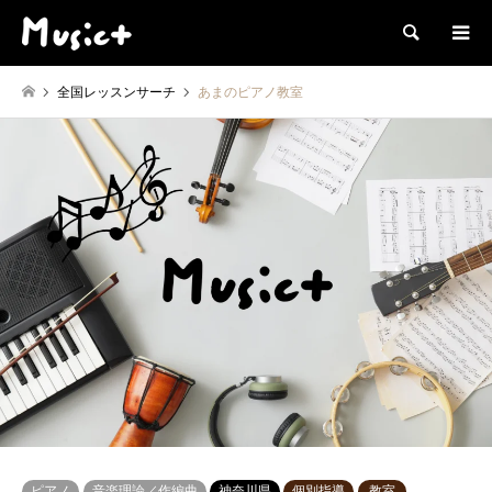
検索
全国レッスンサーチ
あまのピアノ教室
ピアノ
音楽理論／作編曲
神奈川県
個別指導
教室