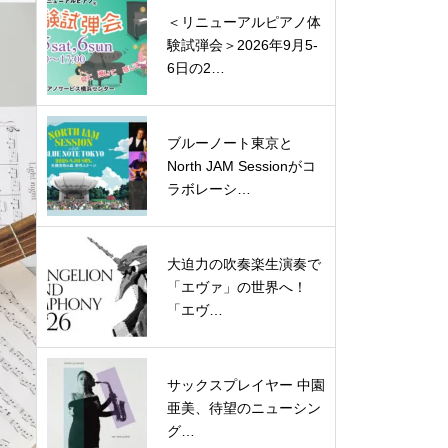
＜リニューアルピアノ体
験試弾会＞2026年9月5-
6日の2…
ブルーノート東京と
North JAM Sessionがコ
ラボレーシ…
大迫力の吹奏楽生演奏で
「エヴァ」の世界へ！
「エヴ…
サックスプレイヤー 中園
亜美、待望のニューシン
グ…