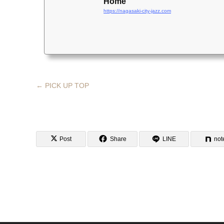
Home
https://nagasaki-city-jazz.com
← PICK UP TOP
Post
Share
LINE
not