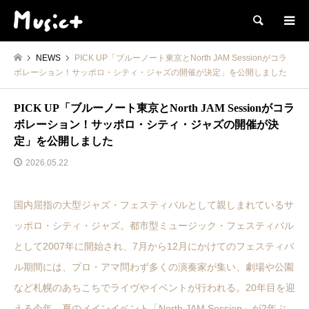
検索
NEWS
PICK UP「ブルーノート東京とNorth JAM Sessionがコラ
ボレーション！サッポロ・シティ・ジャズの開催が決定」を公開しました
PICK UP「ブルーノート東京とNorth JAM Sessionがコラ
ボレーション！サッポロ・シティ・ジャズの開催が決
定」を公開しました
2026.05.22
国内屈指の大型ジャズ・フェスティバルとして親しまれているサ
ッポロ・シティ・ジャズ。都市型ミュージック・フェスティバル
として2007年に開始され、7月から12月にかけてのフェスティバ
ル期間には、プロ・アマ問わず多くの演奏家が集い、劇場や公園
など札幌のあちこちでライヴやイベントが行われる。20年目を迎
える今年、夏のメインイベント「North JAM Session」が2年ぶ