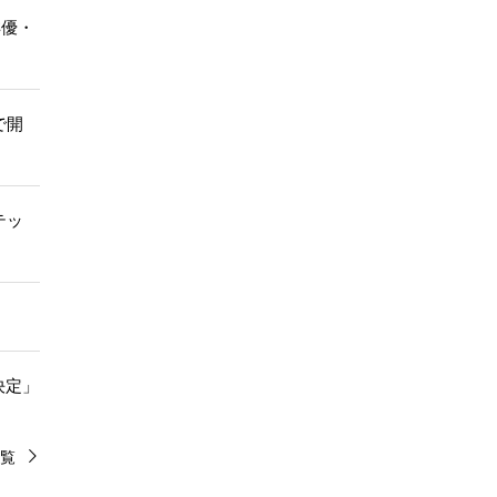
俳優・
で開
ルテッ
決定」
覧