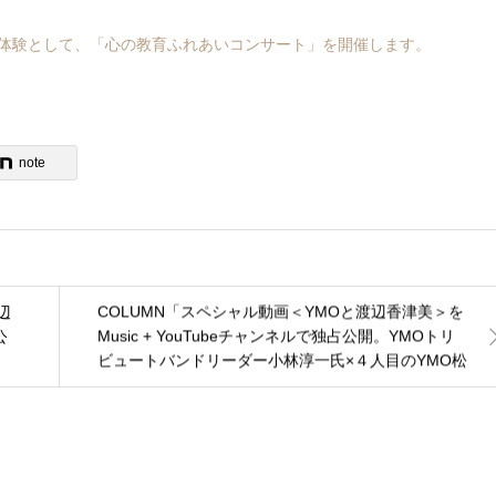
体験として、「心の教育ふれあいコンサート」を開催します。
note
COLUMN「スペシャル動画＜YMOと渡辺香津美＞を
辺
Music + YouTubeチャンネルで独占公開。YMOトリ
公
ビュートバンドリーダー小林淳一氏×４人目のYMO松
武秀樹氏」を公開しました