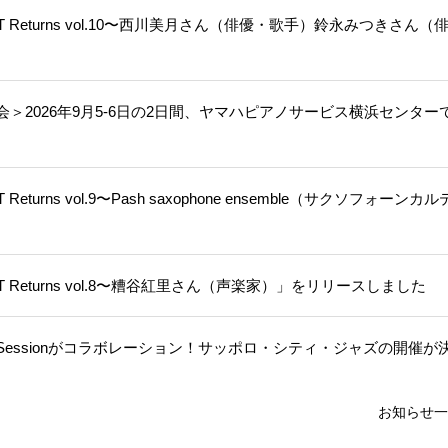
EART Returns vol.10〜西川美月さん（俳優・歌手）鈴永みつきさん（
会＞2026年9月5-6日の2日間、ヤマハピアノサービス横浜センター
 Returns vol.9〜Pash saxophone ensemble（サクソフォーンカ
EART Returns vol.8〜糟谷紅里さん（声楽家）」をリリースしました
JAM Sessionがコラボレーション！サッポロ・シティ・ジャズの開催が
お知らせ一