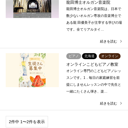
龍田博士オルガン音楽院
龍田博士オルガン音楽院は、日本で
数少ないオルガン専攻の音楽博士で
ある龍 田優美子が主宰する学びの場
です。全てリアルタイ…
続きを読む
ピアノ
北海道
オンライン
オンラインこどもピアノ教室
オンライン専門のこどもピアノレッ
スンです。1．毎日の家庭練習を前
提にしませんレッスンの中で先生と
一緒にたくさん弾き、楽…
続きを読む
2件中 1〜2件を表示