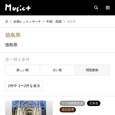
検索
全国レッスンサーチ
中国・四国
徳島県
徳島県
徳島県
並べ替え条件
新しい順
古い順
閲覧数順
2件中 1〜2件を表示
その他鍵盤楽器
北海道
個別指導