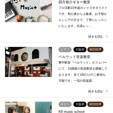
四方裕介ギター教室
プロ活動15年超のジャズギタリスト
です。初心者から上級者、お子様か
らシニアの方まで、丁寧にレッスン
いたします。出張レッ…
続きを読む
ピアノ
大阪府
個別指導
ベルウッド音楽教室
豊中駅前『ベルウッド』カフェバー
にて、10講座の音楽教室を開催して
おります。全て1回だけのご参加も
可能です。一流の音楽講…
続きを読む
ギター
大阪府
個別指導
K9 music school