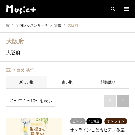
検索
全国レッスンサーチ
近畿
大阪府
大阪府
大阪府
並べ替え条件
新しい順
古い順
閲覧数順
21件中 1〜10件を表示


ピアノ
北海道
オンライン
オンラインこどもピアノ教室