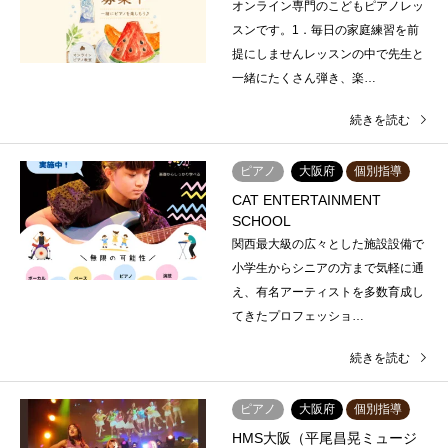
オンライン専門のこどもピアノレッ
スンです。1．毎日の家庭練習を前
提にしませんレッスンの中で先生と
一緒にたくさん弾き、楽…
続きを読む
ピアノ
大阪府
個別指導
CAT ENTERTAINMENT
SCHOOL
関西最大級の広々とした施設設備で
小学生からシニアの方まで気軽に通
え、有名アーティストを多数育成し
てきたプロフェッショ…
続きを読む
ピアノ
大阪府
個別指導
HMS大阪（平尾昌晃ミュージ