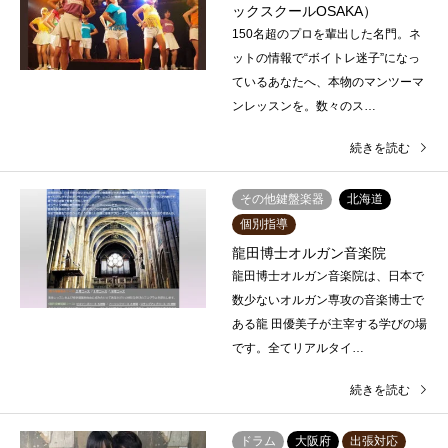
ックスクールOSAKA）
150名超のプロを輩出した名門。ネ
ットの情報で“ボイトレ迷子”になっ
ているあなたへ、本物のマンツーマ
ンレッスンを。数々のス…
続きを読む
その他鍵盤楽器
北海道
個別指導
龍田博士オルガン音楽院
龍田博士オルガン音楽院は、日本で
数少ないオルガン専攻の音楽博士で
ある龍 田優美子が主宰する学びの場
です。全てリアルタイ…
続きを読む
ドラム
大阪府
出張対応