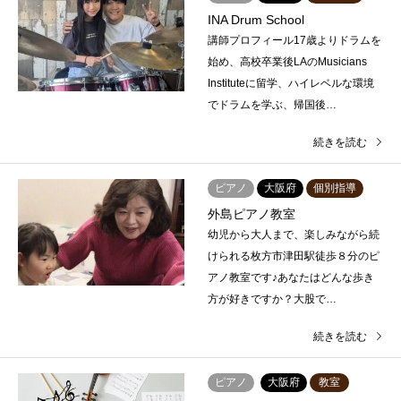
INA Drum School
講師プロフィール17歳よりドラムを
始め、高校卒業後LAのMusicians
Instituteに留学、ハイレベルな環境
でドラムを学ぶ、帰国後…
続きを読む
ピアノ
大阪府
個別指導
外島ピアノ教室
幼児から大人まで、楽しみながら続
けられる枚方市津田駅徒歩８分のピ
アノ教室です♪あなたはどんな歩き
方が好きですか？大股で…
続きを読む
ピアノ
大阪府
教室