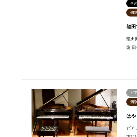
そ
個
龍田
龍田
龍 
ピ
個
はや
ピア
方に