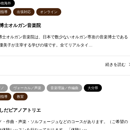
の他海外
別指導
出張対応
オンライン
博士オルガン音楽院
博士オルガン音楽院は、日本で数少ないオルガン専攻の音楽博士である
田優美子が主宰する学びの場です。全てリアルタイ…
続きを読む
アノ
ヴォーカル／声楽
音楽理論／作編曲
大分県
別指導
教室
しだピアノアトリエ
ノ・作曲・声楽・ソルフェージュなどのコースがあります。（ご希望の
は体験レッスンを行なっております。「体験レッ…