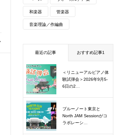
和楽器
管楽器
し
音楽理論／作編曲
最近の記事
おすすめ記事1
＜リニューアルピアノ体
験試弾会＞2026年9月5-
6日の2…
ブルーノート東京と
North JAM Sessionがコ
ラボレーシ…