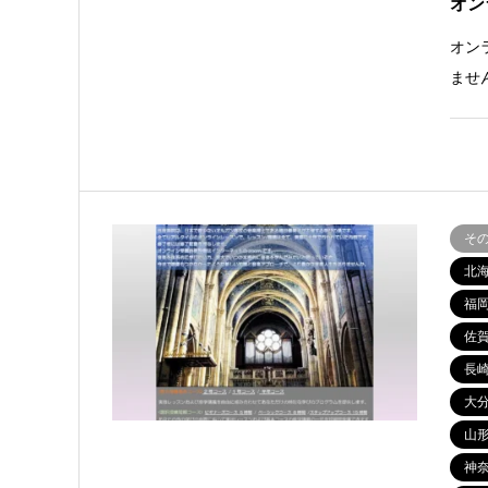
オン
オン
ませ
そ
北
福
佐
長
大
山
神