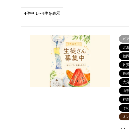
4件中 1〜4件を表示
ピ
北
福
佐
長
大
山
神
そ
オ