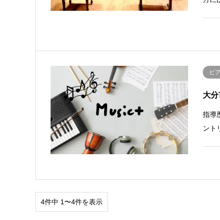
ピ
大分
指導
ント
4件中 1〜4件を表示