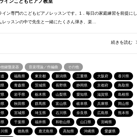
ラインこどもピアノ教室
ライン専門のこどもピアノレッスンです。1．毎日の家庭練習を前提に
んレッスンの中で先生と一緒にたくさん弾き、楽…
続きを読む
の他鍵盤楽器
音楽理論／作編曲
その他
海道
福島県
東京都
新潟県
三重県
大阪府
香川県
岡県
青森県
茨城県
長野県
静岡県
京都府
鳥取県
賀県
岩手県
栃木県
山梨県
愛知県
滋賀県
島根県
崎県
秋田県
群馬県
富山県
岐阜県
兵庫県
岡山県
分県
宮城県
埼玉県
石川県
奈良県
広島県
熊本県
形県
千葉県
福井県
和歌山県
山口県
宮崎県
奈川県
徳島県
鹿児島県
高知県
沖縄県
愛媛県