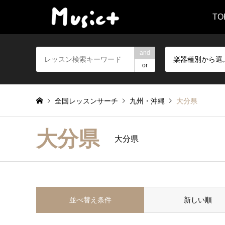
TO
and
楽器種別から選
or
全国レッスンサーチ
九州・沖縄
大分県
大分県
大分県
並べ替え条件
新しい順