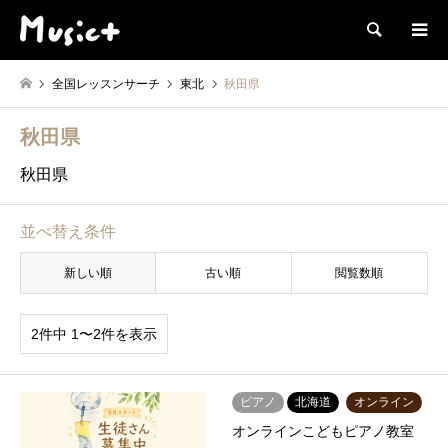
検索
全国レッスンサーチ
東北
秋田県
秋田県
秋田県
並べ替え条件
新しい順
古い順
閲覧数順
2件中 1〜2件を表示
ピアノ
北海道
オンライン
オンラインこどもピアノ教室