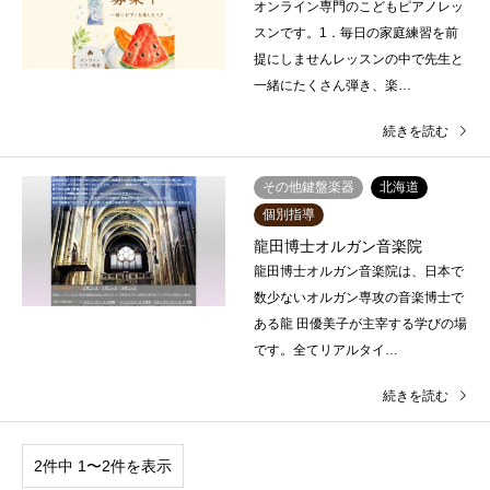
オンライン専門のこどもピアノレッ
スンです。1．毎日の家庭練習を前
提にしませんレッスンの中で先生と
一緒にたくさん弾き、楽…
続きを読む
その他鍵盤楽器
北海道
個別指導
龍田博士オルガン音楽院
龍田博士オルガン音楽院は、日本で
数少ないオルガン専攻の音楽博士で
ある龍 田優美子が主宰する学びの場
です。全てリアルタイ…
続きを読む
2件中 1〜2件を表示