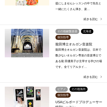
提にしませんレッスンの中で先生と
一緒にたくさん弾き、楽…
続きを読む
その他鍵盤楽器
北海道
個別指導
龍田博士オルガン音楽院
龍田博士オルガン音楽院は、日本で
数少ないオルガン専攻の音楽博士で
ある龍 田優美子が主宰する学びの場
です。全てリアルタイ…
続きを読む
ピアノ
その他海外
個別指導
USAビルボードプロデューサー