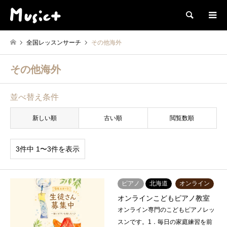
検索
全国レッスンサーチ
その他海外
その他海外
並べ替え条件
新しい順
古い順
閲覧数順
3件中 1〜3件を表示
ピアノ
北海道
オンライン
オンラインこどもピアノ教室
オンライン専門のこどもピアノレッ
スンです。1．毎日の家庭練習を前